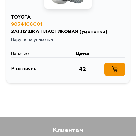
2SELU, 2SEL, 4SFI,
3SGELU, 4VZFE,
3MZFE, 3VZFE,
6ARFSE, 5ARFE,
TOYOTA
4ARFXE, 2MZFE,
9034108001
3TGTEU, 2TC, 2T,
2CL, 4AELU, 3ALU,
ЗАГЛУШКА ПЛАСТИКОВАЯ
(уценёнка)
4ALC, 4AL, 5AFE,
Нарушена упаковка
4AFE, 4AF, 3SF, 3E,
4AGE, 1SEL, 5KJ,
3TC, 3T, 3AU, 1SU,
Цена
Наличие
1C, 12TJ, 5AF,
4AFHE, 4AGELU,
3TEU, 1SELU, 20R,
42
В наличии
18RC, 18R,
3SGELC, 3SGEL,
4ME, 21RC, 21R,
2SC, 1GEU, 5MGEU,
5MGE, 5ME, MTEU,
3UZFE, 3YP, 2LTE,
13TU, 2LT, 1GGTEU,
1GGEU, 1JZGTE,
1JZGE, L, 21RU,
1GGZE, 1GGE,
1GGTE, 7MGE, 4AC,
2E, 2ZRFE, 2ELU,
2ALU, 1CL, 1CLC,
Клиентам
4EFE, 3ZZFE, 4KU,