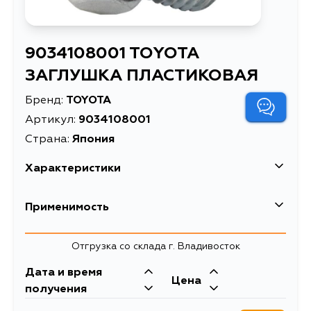
9034108001 TOYOTA
ЗАГЛУШКА ПЛАСТИКОВАЯ
Бренд:
TOYOTA
Артикул:
9034108001
Страна:
Япония
Характеристики
EAN-13
7777006343587
Применимость
Масса, кг
0.013
Lexus
Отгрузка со склада г. Владивосток
Описание
ЗАГЛУШКА ПЛАСТИКОВАЯ
Кузов
Двигатель
Дата и время
Toyota
Цена
ACV40, GSV40, ASV60, ASV61,
2GRFE, 2AZFE,
получения
AVV60, GSV60, GRL10, GRL11,
6ARFSE, 2ARFXE,
Кузов
Двигатель
GRL15, GRS190, GRS191, GRS195,
2ARFE, 2GRFSE,