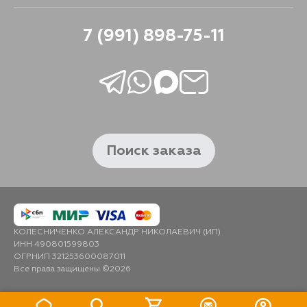
EM, 1FZFE, 1HZ,
1HDT, 1HDFTE, 3FE,
3F, 2H, 13BT, 12HT,
7 (991) 898-75-11
1HDFT, 1VDFTV,
3URFE, 1URFE,
7GRFKS, 2YU, 2YJ,
1YJ, 5K, 4YEC, 3YC,
7KE, 7K, 3YEU, 5KU,
13TJ, 3YPU, 3YE,
15BFT, 15BFTE,
4AGZE, 3ZRFAE,
1KRFE, 1NRFE,
1SZFE, 5ZRFXE,
1NZFNE, 2ADFTV,
Поиск заказа
7MGTEU, 2ETELU,
2EELU, 1N, 4EF,
4EFTE, 7MGTE,
2RZFE, 3AC, 3A,
2A, 2SZFE,
2ZRFAE, 7NRFE,
6NRFE, 4YC, 5LE,
КОЛЕСНИЧЕНКО АЛЕКСАНДР НИКОЛАЕВИЧ (ИП)
1GZFE, 5VEU,
4VEU, 14B,
ИНН 490801599803
N04CTQ, N04CTC,
ОГРНИП 321253600087011
N04CTB, N04C,
Все права защищены ©2026
15BF, N041, 6GRFE,
1HZT, S05D, S05C,
J05C, 3RZFPE,