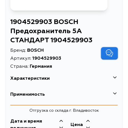
1904529903 BOSCH
Предохранитель 5А
СТАНДАРТ 1904529903
Бренд:
BOSCH
Артикул:
1904529903
Страна:
Германия
Характеристики
EAN-13
4047024119192
Применимость
Высота упаковки, мм
6
Mercedes-Benz
Отгрузка со склада г. Владивосток
Длина упаковки, мм
20
Кузов
Двигатель
Дата и время
Масса, кг
0.001
Chevrolet
Цена
W461, W463, S211, W211, C124, S124,