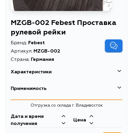
MZGB-002 Febest Проставка
рулевой рейки
Бренд:
Febest
Артикул:
MZGB-002
Страна:
Германия
Характеристики
EAN-13
4056111011578
Применимость
Высота упаковки, мм
50
Mazda
Отгрузка со склада г. Владивосток
Длина упаковки, мм
65
Кузов
Двигатель
Дата и время
Масса, кг
0.09
Цена
GE, GE5B, GE5S, GEEB, GEES,
получения
LVEW, LVEWE, LVLR, LVLW, GE5P,
Проставка рулевой
Описание
GE8P, GEEP, GEFP, GESR, CG2PP,