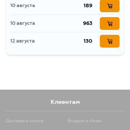
рейки
CG2SP, CG2SR, CA8P, CA8PE,
189
10 августа
CAEP, CAEPE, CAPP, MB5A, MB5P,
Ширина упаковки, мм
65
MBEP, CA, GE5PA, GEEPA, GESRA
963
10 августа
130
12 августа
Клиентам
Доставка и оплата
Возврат и обмен