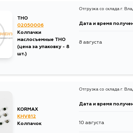
Отгрузка со склада г. Вл
5 сентября
THO
Дата и время получе
02050006
Колпачки
маслосъемные THO
8 августа
(цена за упаковку - 8
шт.)
Отгрузка со склада г. Вл
Дата и время получе
KORMAX
KHV812
10 августа
Колпачок