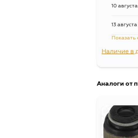
10 августа
13 августа
Показать 
15 августа
Наличие в 
16 августа
г. Владиво
5 сентябр
Аналоги от 