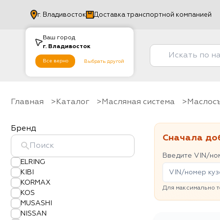
г.
Владивосток
Доставка транспортной компанией
Ваш город
г.
Владивосток
Все верно
Выбрать другой
Главная
Каталог
Масляная система
Масло
Бренд
Сначала до
Введите VIN/ном
ELRING
KIBI
KORMAX
Для максимально т
KOS
MUSASHI
NISSAN