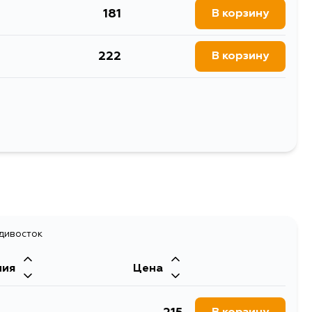
FB14, FNB13, FNB14, FNB15,
GA13DS, QG16DE, QG13DE, R9M, M9R,
 C12Z, JC11, SC11S, SC11T,
181
GA13DE, SR20DET, GA16DNE, CD17,
В корзину
1, T31, T31R, NT31, K13K,
QG18DEN, QR25DE, HR12DR, HR12DE
G11L, L10Z, HY10, MVFY10,
222
В корзину
192
В корзину
162
В корзину
Выбрать
192
В корзину
адивосток
ния
Цена