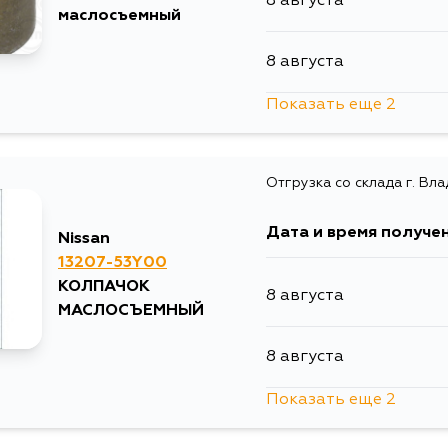
8 августа
маслосъемный
8 августа
Показать еще 2
15 августа
Отгрузка со склада г. Вл
5 сентября
Дата и время получе
Nissan
13207-53Y00
КОЛПАЧОК
8 августа
МАСЛОСЪЕМНЫЙ
8 августа
Показать еще 2
13 августа