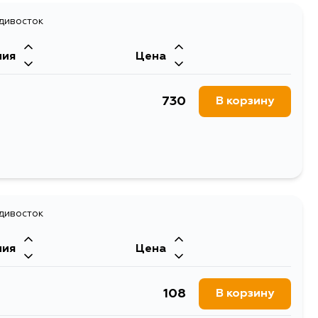
683
адивосток
В корзину
ния
Цена
730
В корзину
адивосток
ния
Цена
108
В корзину