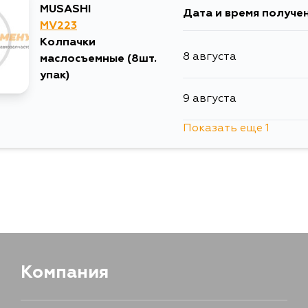
MUSASHI
Дата и время получе
MV223
Колпачки
8 августа
маслосъемные (8шт.
упак)
9 августа
Показать еще 1
11 августа
Компания