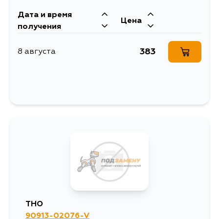
Дата и время
Цена
получения
383
8 августа
THO
90913-02076-V