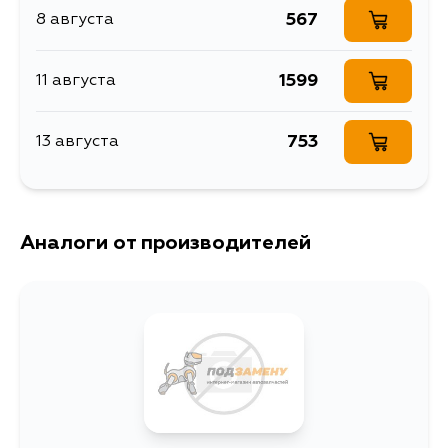
BB40R, BB42, BB46, BB60, BB23,
567
8 августа
BB24, BB32, BU301, BU303,
BU306, BU343, BU346, BU100,
BU101, BU102, BU105, BU110, BU111,
BU112, BU120, BU140, BU141, BU145,
1599
11 августа
BU211, BU212, BU221, BU222, BU60,
BU61, BU65, BU66, BU67, BU68,
BU70, BU72, BU73, BU74, BU76,
753
13 августа
BU78, BU79, BU83, BU84, BU87,
BU88, BU89, BU91, BU92, BU94,
BU96, BU85, BU90, BU95, BU280,
BU281
Аналоги от производителей