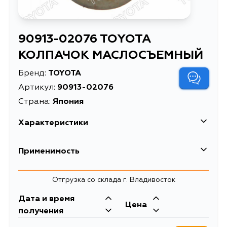
90913-02076 TOYOTA
КОЛПАЧОК МАСЛОСЪЕМНЫЙ
Бренд:
TOYOTA
Артикул:
90913-02076
Страна:
Япония
Характеристики
Масса, кг
0.003
Применимость
Описание
КОЛПАЧОК МАСЛОСЪЕМНЫЙ
Toyota
Отгрузка со склада г. Владивосток
Кузов
Двигатель
Дата и время
Цена
BJ60, BJ70, BJ73, BJ75, BJ70V,
3B, 13BT, 14B, B,
получения
BJ73V, BJ71, BJ74, BJ71V, BJ74V,
4B, 14BT, 11B
BB20, BB21, BB26, BB31, BB40,