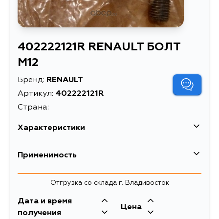
402222121R RENAULT БОЛТ
М12
Бренд:
RENAULT
Артикул:
402222121R
Страна:
Характеристики
Масса, кг
0.07
Применимость
Описание
БОЛТ М12
Отгрузка со склада г. Владивосток
Дата и время
Цена
получения