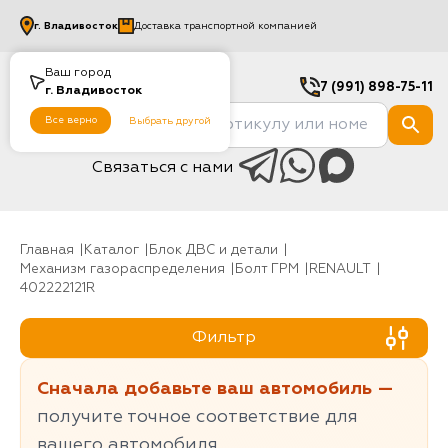
г.
Владивосток
Доставка транспортной компанией
Ваш город
7 (991) 898-75-11
г.
Владивосток
Все верно
Выбрать другой
Связаться с нами
Главная
Каталог
Блок ДВС и детали
Механизм газораспределения
Болт ГРМ
RENAULT
402222121R
Фильтр
Сначала добавьте ваш автомобиль —
получите точное соответствие для
вашего автомобиля