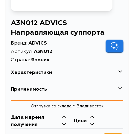
A3N012 ADVICS
Направляющая суппорта
Бренд:
ADVICS
Артикул:
A3N012
Страна:
Япония
Характеристики
EAN-13
4562372108860
Применимость
Высота упаковки, мм
77
Отгрузка со склада г. Владивосток
Длина упаковки, мм
21
Дата и время
Масса, кг
0.069
Цена
получения
Объем упаковки, л
0.034