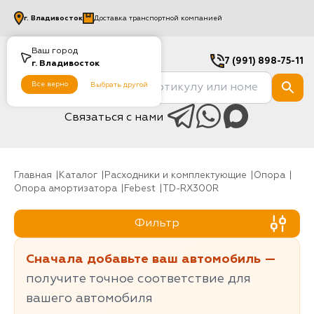
г.
Владивосток
Доставка транспортной компанией
Ваш город
7 (991) 898-75-11
г.
Владивосток
Все верно
Выбрать другой
Связаться с нами
Главная
Каталог
Расходники и комплектующие
Опора
Опора амортизатора
Febest
TD-RX300R
Фильтр
Сначала добавьте ваш автомобиль —
получите точное соответствие для
вашего автомобиля