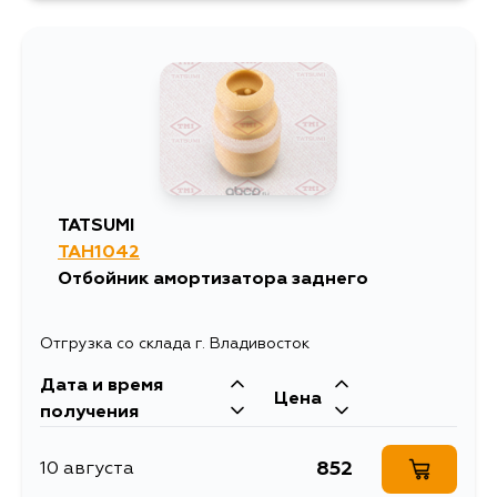
675
16 августа
675
17 августа
675
18 августа
TATSUMI
TAH1042
675
20 августа
Отбойник амортизатора заднего
Отгрузка со склада г. Владивосток
Дата и время
Цена
получения
852
10 августа