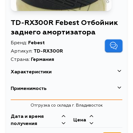
TD-RX300R Febest Отбойник
заднего амортизатора
Бренд:
Febest
Артикул:
TD-RX300R
Страна:
Германия
Характеристики
EAN-13
4056111056463
Применимость
Высота упаковки, мм
56
Lexus
Отгрузка со склада г. Владивосток
Длина упаковки, мм
86
Кузов
Двигатель
Дата и время
Масса, кг
0.08
Toyota
Цена
GSU35, MCU35, MCU38, GSU30,
3MZFE, 2GRFE,
получения
MCU33, MHU33, MHU38
1MZFE
Объем упаковки, л
0.3
Кузов
Двигатель