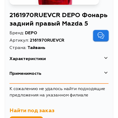
2161970RUEVCR DEPO Фонарь
задний правый Mazda 5
Бренд:
DEPO
Артикул:
2161970RUEVCR
Страна:
Тайвань
Характеристики
Масса, кг
2.2
Применимость
Mazda
К сожалению не удалось найти подходящие
предложения на указанном филиале
Кузов
Двигатель
CR, CR3W, CREW
Найти под заказ