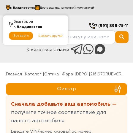
г.
Владивосток
Доставка транспортной компанией
Ваш город
7 (991) 898-75-11
г.
Владивосток
Все верно
Выбрать другой
Связаться с нами
Главная
Каталог
Оптика
Фара
DEPO
2161970RUEVCR
Фильтр
Сначала добавьте ваш автомобиль —
получите точное соответствие для
вашего автомобиля
Введите VIN/номер кузова/гос. номер