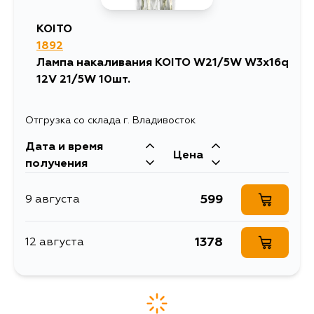
561
4 сентября
KOITO
1892
619
5 сентября
Лампа накаливания KOITO W21/5W W3x16q
12V 21/5W 10шт.
Отгрузка со склада г. Владивосток
Дата и время
Цена
получения
599
9 августа
1378
12 августа