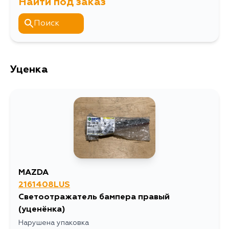
Найти под заказ
GH5AW, GH5FP, GH5FS, GH5FW,
GHEFP, GHEFS, GHEFW
Поиск
Уценка
MAZDA
2161408LUS
Светоотражатель бампера правый
(уценёнка)
Нарушена упаковка