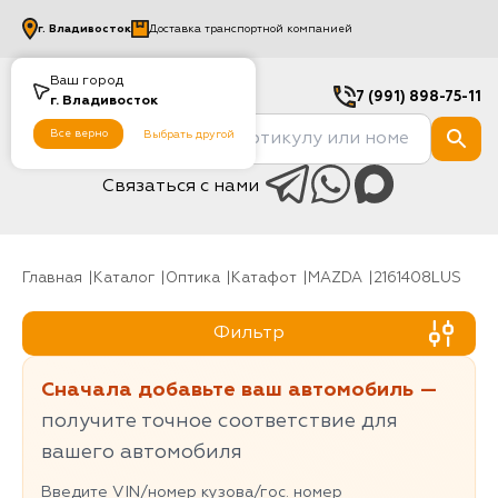
г.
Владивосток
Доставка транспортной компанией
Ваш город
7 (991) 898-75-11
г.
Владивосток
Все верно
Выбрать другой
Связаться с нами
Главная
Каталог
Оптика
Катафот
MAZDA
2161408LUS
Фильтр
Сначала добавьте ваш автомобиль —
получите точное соответствие для
вашего автомобиля
Введите VIN/номер кузова/гос. номер