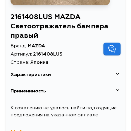
2161408LUS MAZDA
Светоотражатель бампера
правый
Бренд:
MAZDA
Артикул:
2161408LUS
Страна:
Япония
Характеристики
Применимость
Mazda
К сожалению не удалось найти подходящие
предложения на указанном филиале
Кузов
Двигатель
ER, ER19, ER3P, LY3P, BK3P, BK5P,
BKEP, BK, GH, GH5AP, GH5AS,