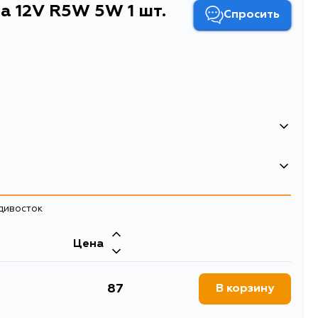
 12V R5W 5W 1 шт.
Спросить
65141238686
адивосток
008
Цена
RELIGHT
87
В корзину
02
мпа 12V R5W 5W 1 шт. картон