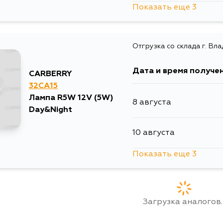
Показать еще 3
13 августа
Отгрузка со склада г. Вл
15 августа
Дата и время получе
CARBERRY
5 сентября
32CA15
Лампа R5W 12V (5W)
8 августа
Day&Night
10 августа
Показать еще 3
11 августа
13 августа
Загрузка аналогов..