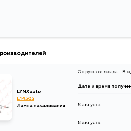
Расширенное описание
Ла
Товарная группа
ла
Ширина упаковки, мм
24
производителей
Отгрузка со склада г. Вл
Дата и время получе
LYNXauto
L14505
8 августа
Лампа накаливания
8 августа