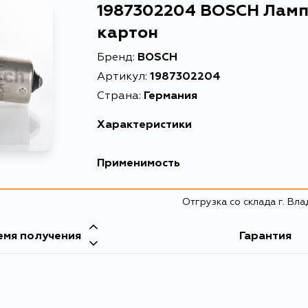
1987302204 BOSCH Лампа
картон
Бренд:
BOSCH
Артикул:
1987302204
Страна:
Германия
Характеристики
EAN-13
31
Применимость
Высота упаковки, мм
38
Отгрузка со склада г. Вл
Длина упаковки, мм
22
Масса, кг
0.
емя получения
Гарантия
Модель
PU
Объем упаковки, л
0.
Описание
Ла