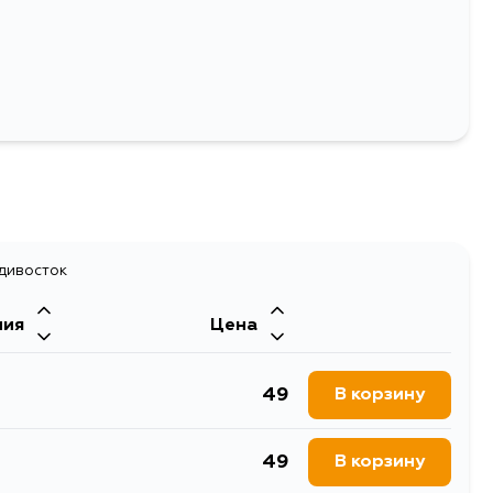
мпа 12V R5W 5W BOSCH 1 шт. картон
мпы
адивосток
ния
Цена
49
В корзину
49
В корзину