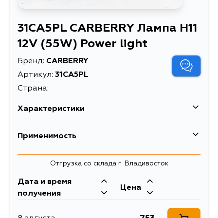
31CA5PL CARBERRY Лампа H11
12V (55W) Power light
Бренд:
CARBERRY
Артикул:
31CA5PL
Страна:
Характеристики
EAN-13
4059421097195
Применимость
Высота упаковки, мм
66
Отгрузка со склада г. Владивосток
Длина упаковки, мм
46
Дата и время
Масса, кг
0.03
Цена
получения
Объем упаковки, л
0.1