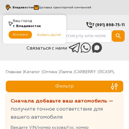
г.
Владивосток
Доставка транспортной компанией
Ваш город
7 (991) 898-75-11
г.
Владивосток
Все верно
Выбрать другой
Связаться с нами
Главная
Каталог
Оптика
Лампа
CARBERRY
31CA5PL
Фильтр
Сначала добавьте ваш автомобиль —
получите точное соответствие для
вашего автомобиля
Введите VIN/номер кузова/гос. номер