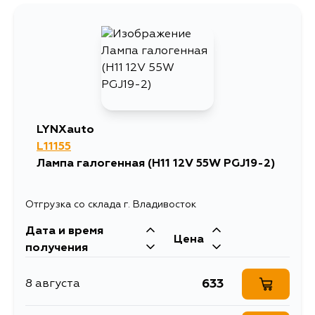
1293
11 августа
552
5 сентября
LYNXauto
L11155
Лампа галогенная (H11 12V 55W PGJ19-2)
Отгрузка со склада г. Владивосток
Дата и время
Цена
получения
633
8 августа