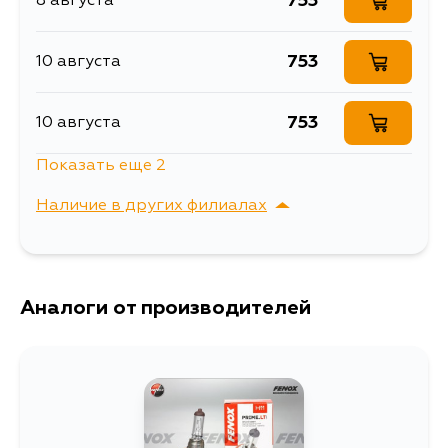
753
8 августа
Лампа H11 12V (55W)
Описание
Power light
753
10 августа
Ширина упаковки, мм
46
753
10 августа
Показать еще 2
1459
11 августа
Наличие в других филиалах
753
5 сентября
г. Владивосток,
Выбрать
Крыгина , д. 15
Аналоги от производителей