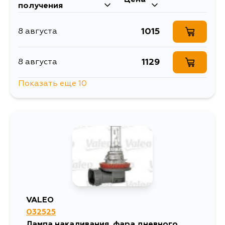
получения
1015
8 августа
1129
8 августа
Показать еще 10
1129
9 августа
1143
10 августа
1039
10 августа
1769
11 августа
VALEO
032525
1198
13 августа
Лампа накаливания, фара дневного