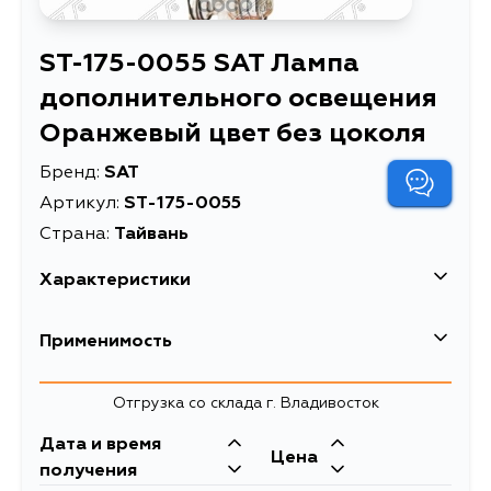
ST-175-0055 SAT Лампа
дополнительного освещения
Оранжевый цвет без цоколя
Бренд:
SAT
Артикул:
ST-175-0055
Страна:
Тайвань
Характеристики
Лампа
Применимость
дополнительного
Описание
освещения
Mazda
Оранжевый цвет без
Отгрузка со склада г. Владивосток
цоколя
Дата и время
Mitsubishi
Цена
Лампа (W5W (T10)/
получения
Расширенное описание
Галоген/ 12V 5W