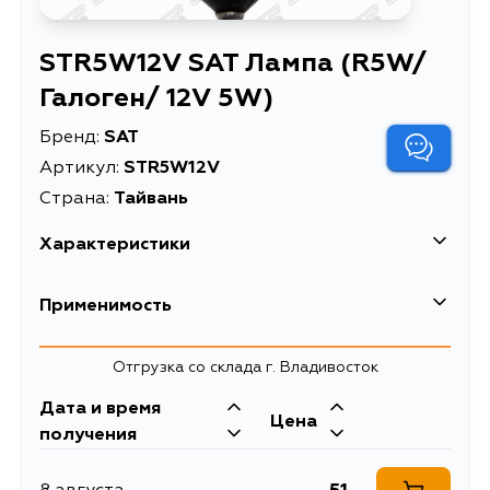
STR5W12V SAT Лампа (R5W/
Галоген/ 12V 5W)
Бренд:
SAT
Артикул:
STR5W12V
Страна:
Тайвань
Характеристики
Лампа (R5W/ Галоген/
Применимость
Описание
12V 5W)
Лампа (R5W/ Галоген/
Отгрузка со склада г. Владивосток
Расширенное описание
12V 5W)
Дата и время
Цена
получения