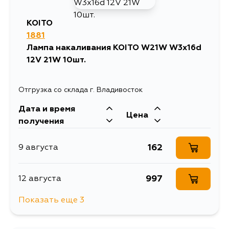
56
17 августа
KOITO
1881
56
18 августа
Лампа накаливания KOITO W21W W3x16d
12V 21W 10шт.
56
20 августа
Отгрузка со склада г. Владивосток
56
29 августа
Дата и время
Цена
получения
162
9 августа
997
12 августа
Показать еще 3
203
1 сентября