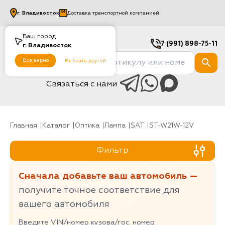
г.
Владивосток
Доставка транспортной компанией
Ваш город
7 (991) 898-75-11
г.
Владивосток
Все верно
Выбрать другой
Связаться с нами
Главная
Каталог
Оптика
Лампа
SAT
ST-W21W-12V
Фильтр
Сначала добавьте ваш автомобиль —
получите точное соответствие для
вашего автомобиля
Введите VIN/номер кузова/гос. номер