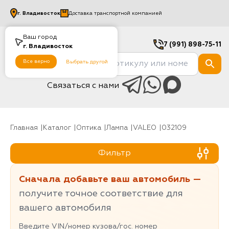
г.
Владивосток
Доставка транспортной компанией
Ваш город
7 (991) 898-75-11
г.
Владивосток
Все верно
Выбрать другой
Связаться с нами
Главная
Каталог
Оптика
Лампа
VALEO
032109
Фильтр
Сначала добавьте ваш автомобиль —
получите точное соответствие для
вашего автомобиля
Введите VIN/номер кузова/гос. номер