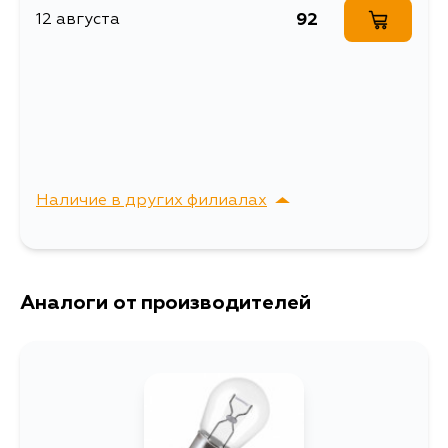
92
12 августа
Объем упаковки, л
0.039
Лампа 24V P21W 21W 1
Описание
шт. картон
Расширенное описание
Лампа P21W
Товарная группа
лампы
Ширина упаковки, мм
28
Наличие в других филиалах
г. Владивосток,
Выбрать
Крыгина , д. 15
Аналоги от производителей