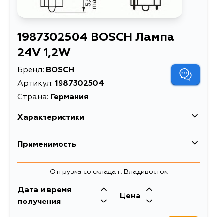
1987302504 BOSCH Лампа
24V 1,2W
Бренд:
BOSCH
Артикул:
1987302504
Страна:
Германия
Характеристики
EAN-13
3165141239089
Применимость
Высота упаковки, мм
34
Mercedes-Benz
Отгрузка со склада г. Владивосток
Длина упаковки, мм
11
Кузов
Двигатель
Дата и время
Масса, кг
0.002
Volvo
Цена
461.267, GELAENDEWAGEN,
получения
461.239, 461.266, 461.229, 461.223,
Объем упаковки, л
0.006
461.238, 461.249, 461.227, 461.454,