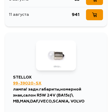
941
11 августа
STELLOX
99-39020-SX
лампа! задн.габариты,номерной
знак,салон R5W 24V (BA15s)\
MB,MAN,DAF,IVECO,SCANIA, VOLVO