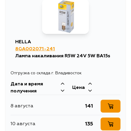
57
5 сентября
HELLA
8GA002071-241
Лампа накаливания R5W 24V 5W BA15s
Отгрузка со склада г. Владивосток
Дата и время
Цена
получения
141
8 августа
135
10 августа