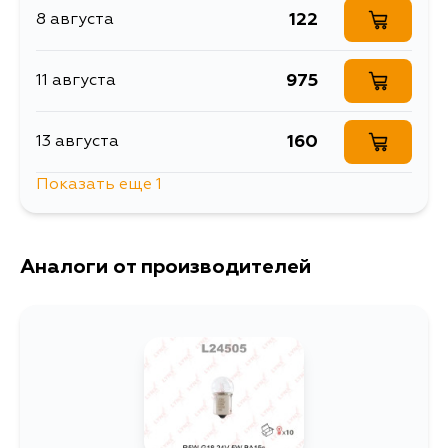
122
8 августа
Объем упаковки, л
0.019
Лампа 24V R5W 5W 1
Описание
975
11 августа
шт. картон
Расширенное описание
Лампа R5W
160
13 августа
Товарная группа
лампы
Показать еще 1
Ширина упаковки, мм
24
135
13 августа
Аналоги от производителей