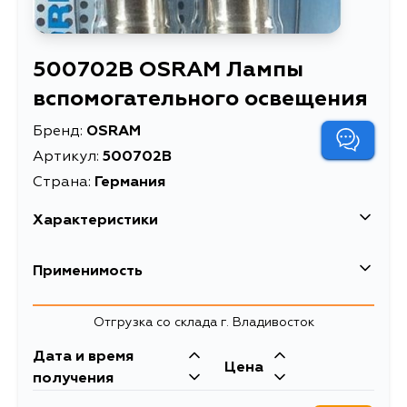
500702B OSRAM Лампы
вспомогательного освещения
Бренд:
OSRAM
Артикул:
500702B
Страна:
Германия
Характеристики
EAN-13
4008321140319
Применимость
Высота упаковки, мм
18
Отгрузка со склада г. Владивосток
Длина упаковки, мм
95
Дата и время
Масса, кг
0.01078289
Цена
получения
Модель
ORIGINALLINE