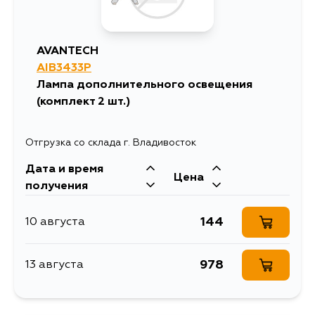
миллионах новых
автомобилей ведущих
марок в качестве
оригинальных
AVANTECH
комплектующих.
AIB3433P
Лампа дополнительного освещения
Товарная группа
лампы
(комплект 2 шт.)
Ширина упаковки, мм
70
Отгрузка со склада г. Владивосток
Дата и время
Цена
получения
144
10 августа
978
13 августа