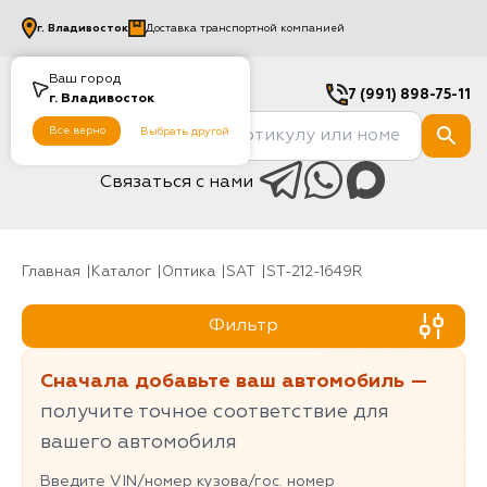
г.
Владивосток
Доставка транспортной компанией
Ваш город
7 (991) 898-75-11
г.
Владивосток
Все верно
Выбрать другой
Связаться с нами
Главная
Каталог
Оптика
SAT
ST-212-1649R
Фильтр
Сначала добавьте ваш автомобиль —
получите точное соответствие для
вашего автомобиля
Введите VIN/номер кузова/гос. номер