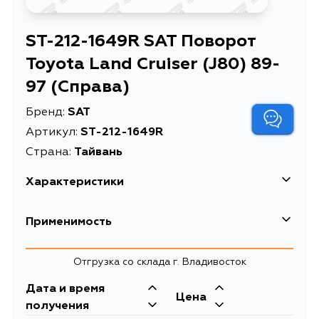
ST-212-1649R SAT Поворот
Toyota Land Cruiser (J80) 89-
97 (Справа)
Бренд:
SAT
Артикул:
ST-212-1649R
Страна:
Тайвань
Характеристики
Поворот Toyota Land
Применимость
Описание
Cruiser (J80) 89-97
(Справа)
Toyota
Отгрузка со склада г. Владивосток
Поворот Toyota Land
Расширенное описание
Кузов
Cruiser (J80) 89-97
Двигатель
Дата и время
Цена
(Справа)
HDJ80, HDJ81, HZJ80, HZJ81,
1FZFE, 1HZ, 1HDT,
получения
FZJ80G, HDJ81V, HZJ81V, FZJ80,
3FE, 3F, 1FZF, 1HDFT