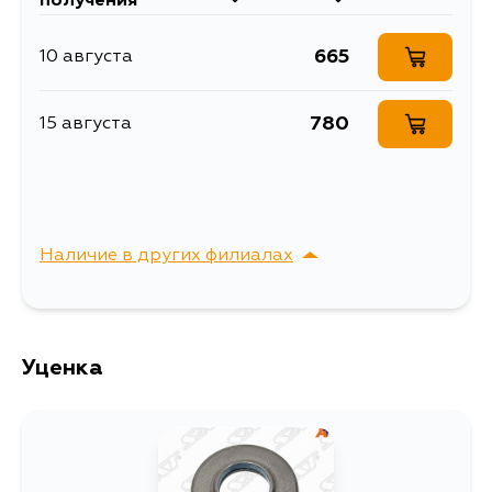
получения
MAZDA 6/ATENZA 02-
подшипники
665
10 августа
Товарная группа
амортизаторов
780
15 августа
Наличие в других филиалах
г. Владивосток,
Выбрать
Крыгина , д. 15
Уценка