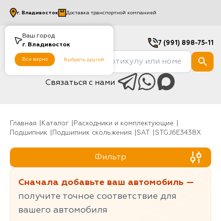
г.
Владивосток
Доставка транспортной компанией
Ваш город
7 (991) 898-75-11
г.
Владивосток
Все верно
Выбрать другой
Связаться с нами
Главная
Каталог
Расходники и комплектующие
Подшипник
Подшипник скольжения
SAT
STGJ6E3438X
Фильтр
Сначала добавьте ваш автомобиль —
получите точное соответствие для
вашего автомобиля