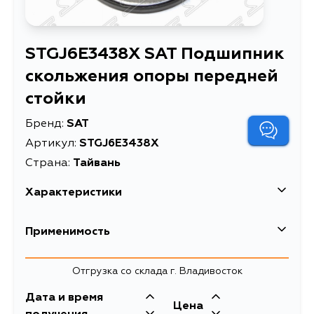
STGJ6E3438X SAT Подшипник
скольжения опоры передней
стойки
Бренд:
SAT
Артикул:
STGJ6E3438X
Страна:
Тайвань
Характеристики
Подшипник
Применимость
Описание
скольжения опоры
передней стойки
Mazda
Отгрузка со склада г. Владивосток
Подшипник
Кузов
скольжения опоры
Двигатель
Дата и время
Расширенное описание
Цена
передней стойки
GH
LF17