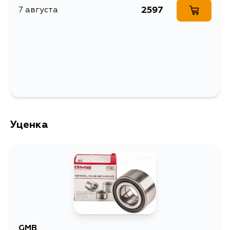
KZJ73, KZJ78, LJ70, LJ71, LJ73,
3RZF, 1KDFTV
2597
7 августа
LJ78, BJ73, LJ71G, RZJ95W,
RZJ90L, VZJ95L, LJ70RV, LJ70LV,
LJ73LV, RJ70LV, RJ73LV, KZJ70LV,
KZJ70RV, KZJ73LV, KZJ71G,
KZJ71W, KZJ78G, KZJ78W, LJ78G,
LJ78W, KDJ90L, KDJ90R, KDJ95L,
KDJ95R, KDJ95W, KDJ90W, KZJ95L,
KZJ90L, KZJ90R, KZJ95R, VZJ90L,
VZJ95R, RZJ95L, RZJ95R, KZJ90W,
KZJ95W, VZJ90W, VZJ95W,
RZJ90W
Уценка
GMB