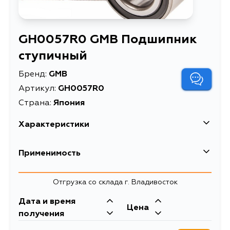
GH0057R0 GMB Подшипник
ступичный
Бренд:
GMB
Артикул:
GH0057R0
Страна:
Япония
Характеристики
Масса, кг
0.585
Применимость
Описание
Подшипник ступичный
Toyota
Отгрузка со склада г. Владивосток
Кузов
Двигатель
Дата и время
Цена
KZJ90, KZJ95, KDJ90, KDJ95,
2LT, 22RE, 22R,
получения
RZJ90, RZJ95, VZJ90, VZJ95,
2LTE, 1KZTE, 1KZT,
RJ70, RJ73, FJ75, KZJ70, KZJ71,
5VZFE, 3RZFE,