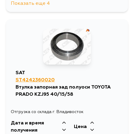
Показать еще 4
696
7 августа
1297
10 августа
696
13 августа
696
1 сентября
SAT
ST4242360020
Втулка запорная зад полуоси TOYOTA
PRADO KZJ95 40/15/58
Отгрузка со склада г. Владивосток
Дата и время
Цена
получения