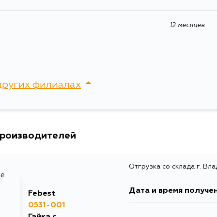
12 месяцев
других филиалах
сток, Крыгина , д. 15
производителей
Отгрузка со склада г. Вл
Дата и время получе
Febest
0531-001
Гайка с