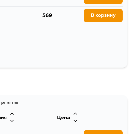
569
В корзину
Выбрать
адивосток
ния
Цена