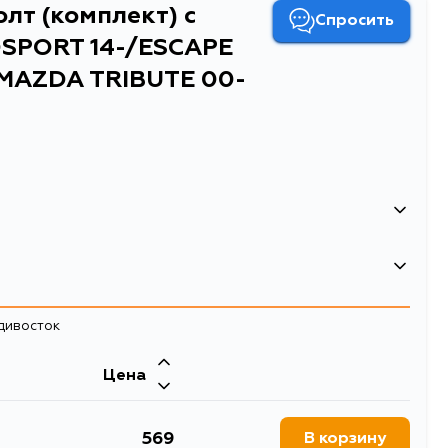
лт (комплект) с
Спросить
SPORT 14-/ESCAPE
MAZDA TRIBUTE 00-
т) с эксцентриком FORD ECOSPORT 14-/ESCAPE 00-
00-06/MAZDA TRIBUTE 00-
т) с эксцентриком FORD ECOSPORT 14-/ESCAPE 00-
адивосток
00-06/MAZDA TRIBUTE 00-
и регулировочные
Цена
569
В корзину