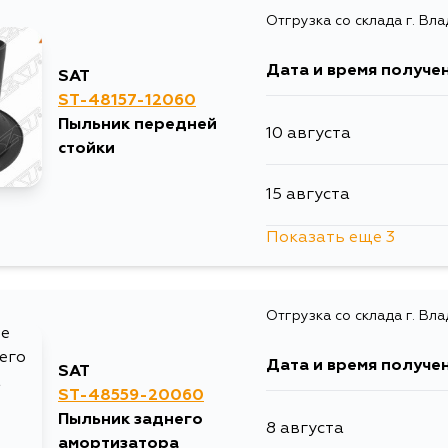
Отгрузка со склада г. Вл
Дата и время получе
SAT
ST-48157-12060
Пыльник передней
10 августа
стойки
15 августа
Показать еще 3
17 августа
Отгрузка со склада г. Вл
17 августа
Дата и время получе
SAT
19 августа
ST-48559-20060
Пыльник заднего
8 августа
амортизатора