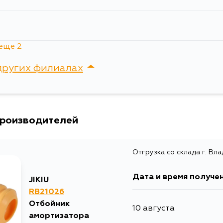
еще 2
я
других филиалах
я
сток, Крыгина , д. 15
производителей
Отгрузка со склада г. Вл
Дата и время получе
JIKIU
RB21026
Отбойник
10 августа
амортизатора