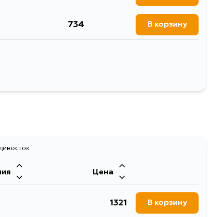
734
В корзину
732
В корзину
737
В корзину
Выбрать
адивосток
ния
Цена
1321
В корзину