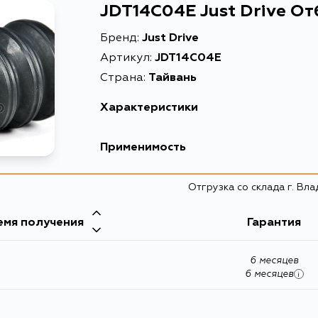
JDT14C04E Just Drive О
Бренд:
Just Drive
Артикул:
JDT14C04E
Страна:
Тайвань
Характеристики
Масса, кг
Применимость
Описание
Toyota
Отгрузка со склада г. Вл
Кузов
емя получения
Гарантия
AT220, AZT220, CDT220, CT220, ST220, AT220L,
AZT220L, AT190, CT190, CDT220L, CDT220
ZZT221L, ZZT221R, AT221R, AT220R, AT221L, 
6 месяцев
CT190L, CT190R, AT190L, AT190R, AT191L, AT191R,
6 месяцев
i