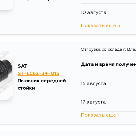
10 августа
Показать еще 5
13 августа
Отгрузка со склада г. Вл
15 августа
Дата и время получе
SAT
17 августа
ST-LC62-34-015
Пыльник передней
15 августа
17 августа
стойки
17 августа
19 августа
Показать еще 1
19 августа