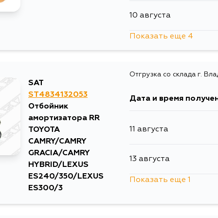
10 августа
Показать еще 4
10 августа
Отгрузка со склада г. Вл
30 августа
SAT
ST4834132053
Дата и время получе
30 августа
Отбойник
амортизатора RR
11 августа
TOYOTA
3 сентября
CAMRY/CAMRY
GRACIA/CAMRY
13 августа
HYBRID/LEXUS
ES240/350/LEXUS
Показать еще 1
ES300/3
17 августа