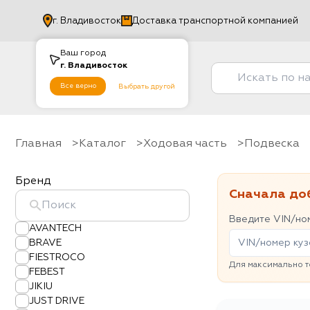
г.
Владивосток
Доставка транспортной компанией
Ваш город
г.
Владивосток
Все верно
Выбрать другой
Главная
Каталог
Ходовая часть
Подвеска
Бренд
Сначала до
Введите VIN/ном
AVANTECH
BRAVE
FIESTROCO
Для максимально т
FEBEST
JIKIU
JUST DRIVE