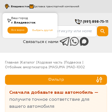
г.
Владивосток
Доставка транспортной компанией
Ваш город
7 (991) 898-75-11
г.
Владивосток
Все верно
Выбрать другой
Связаться с нами
Главная
Каталог
Ходовая часть
Подвеска
Отбойник амортизатора
MASUMA
MAD-1002
Фильтр
Сначала добавьте ваш автомобиль —
получите точное соответствие для
вашего автомобиля