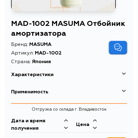
MAD-1002 MASUMA Отбойник
амортизатора
Бренд:
MASUMA
Артикул:
MAD-1002
Страна:
Япония
Характеристики
EAN-13
4560116540020
Применимость
Высота упаковки, мм
60
Toyota
Отгрузка со склада г. Владивосток
Длина упаковки, мм
120
Кузов
Двигатель
Дата и время
Масса, кг
0.08
Цена
MCU23, MCU28, MCU23L, MCU28L,
3MZFE, 2AZFE,
получения
ACU20, ACU20L, ACU25, MCU20,
1MZFE, 3SFE,
Объем упаковки, л
0.000432
MCU25, ACU25L, MCU20L, MCU25L,
1ZZFE, 3SFSE,