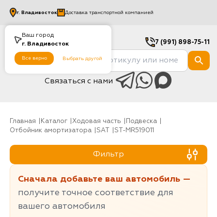
г.
Владивосток
Доставка транспортной компанией
Ваш город
7 (991) 898-75-11
г.
Владивосток
Все верно
Выбрать другой
Связаться с нами
Главная
Каталог
Ходовая часть
Подвеска
Отбойник амортизатора
SAT
ST-MR519011
Фильтр
Сначала добавьте ваш автомобиль —
получите точное соответствие для
вашего автомобиля