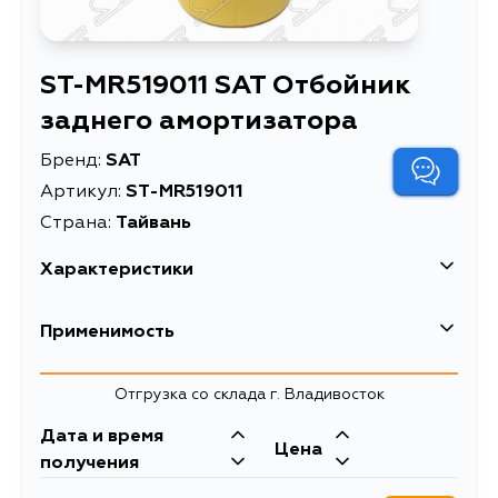
ST-MR519011 SAT Отбойник
заднего амортизатора
Бренд:
SAT
Артикул:
ST-MR519011
Страна:
Тайвань
Характеристики
Отбойник заднего
Применимость
Описание
амортизатора
Отбойник заднего
Отгрузка со склада г. Владивосток
амортизатора
Расширенное описание
MITSUBISHI LANCER
Дата и время
Цена
CS 00-09
получения