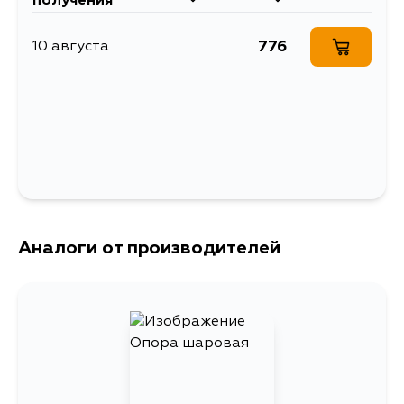
получения
F22Z4, F22Z2,
Опора шаровая
F22B5, F22B4,
Описание
переднего нижнего
F22B3, F22B2,
776
10 августа
рычага
F22B1, F22A9,
F22A8, F22A7,
F22A6, F22A5,
Товарная группа
шаровые опоры
F22A4, F22A3,
F22A2, F22A1,
Ширина упаковки, мм
48
F20Z3, F20Z2,
F20Z1, F20B3,
F20B2, F20B1,
F20A8, F20A7,
F20A6, F20A5,
F20A3, F20A2,
F18B1, F18A4,
F18A3, C27A4,
20T2N15N,
Аналоги от производителей
20T2N14N, F20A,
F18A, F22A, F23Z1,
F23A9, F23A8,
F23A7, F22Z3,
F22B9, F22B6,
F22B, G20A,
F22B8