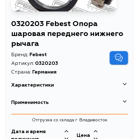
0320203 Febest Опора
шаровая переднего нижнего
рычага
Бренд:
Febest
Артикул:
0320203
Страна:
Германия
Характеристики
EAN-13
4056111011134
Применимость
Высота упаковки, мм
48
Honda
Отгрузка со склада г. Владивосток
Длина упаковки, мм
90
Кузов
Двигатель
Дата и время
Масса, кг
0.355
Цена
H23A3, H22A1,