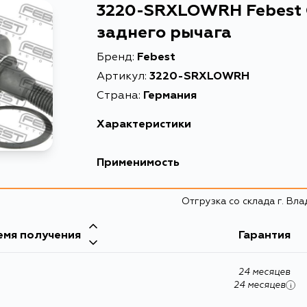
3220-SRXLOWRH Febest
заднего рычага
Бренд:
Febest
Артикул:
3220-SRXLOWRH
Страна:
Германия
Характеристики
EAN-13
Применимость
Высота упаковки, мм
Cadillac
Отгрузка со склада г. Вл
Длина упаковки, мм
Масса, кг
емя получения
Гарантия
Объем упаковки, л
24 месяцев
Описание
24 месяцев
i
Товарная группа