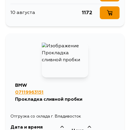
257
30 августа
1172
10 августа
257
1 сентября
BMW
07119963151
Прокладка сливной пробки
Отгрузка со склада г. Владивосток
Дата и время