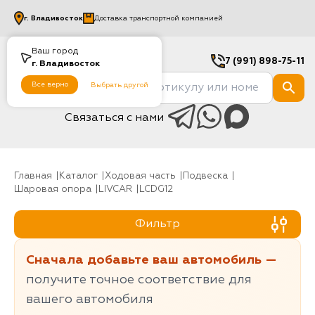
г.
Владивосток
Доставка транспортной компанией
Ваш город
7 (991) 898-75-11
г.
Владивосток
Все верно
Выбрать другой
Связаться с нами
Главная
Каталог
Ходовая часть
Подвеска
Шаровая опора
LIVCAR
LCDG12
Фильтр
Сначала добавьте ваш автомобиль —
получите точное соответствие для
вашего автомобиля