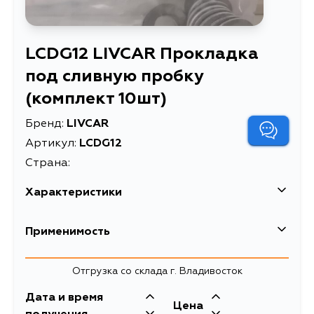
LCDG12 LIVCAR Прокладка
под сливную пробку
(комплект 10шт)
Бренд:
LIVCAR
Артикул:
LCDG12
Страна:
Характеристики
Прокладка под
Применимость
Описание
сливную пробку
(комплект 10шт)
Lexus
Отгрузка со склада г. Владивосток
Прокладка
Кузов
алюминиевая под
Двигатель
Дата и время
Mazda
Цена
сливную пробку с
AXZA15, GSZ10, AVV60, GSV60,