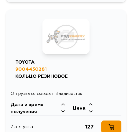
257
8 августа
184
9 августа
257
9 августа
TOYOTA
9004430281
257
10 августа
КОЛЬЦО РЕЗИНОВОЕ
998
10 августа
Отгрузка со склада г. Владивосток
Дата и время
141
12 августа
Цена
получения
257
13 августа
127
7 августа