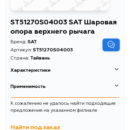
ST51270S04003 SAT Шаровая
опора верхнего рычага
Бренд:
SAT
Артикул:
ST51270S04003
Страна:
Тайвань
Характеристики
Шаровая опора
Применимость
Описание
верхнего рычага
Шаровая опора
Honda
К сожалению не удалось найти подходящие
верхнего рычага
Расширенное описание
предложения на указанном филиале
HONDA ODYSSEY RA6
99-03
Найти под заказ
Товарная группа
шаровые опоры