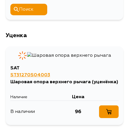
Поиск
Уценка
SAT
ST51270S04003
Шаровая опора верхнего рычага
(уценёнка)
Цена
Наличие
96
В наличии