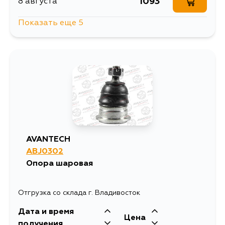
1093
8 августа
Показать еще 5
1148
10 августа
1797
11 августа
1337
13 августа
1093
14 августа
AVANTECH
ABJ0302
1093
4 сентября
Опора шаровая
Отгрузка со склада г. Владивосток
Дата и время
Цена
получения