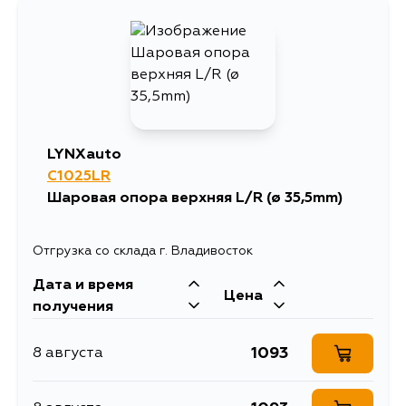
2184
11 августа
1797
13 августа
1604
13 августа
LYNXauto
C1025LR
1608
16 августа
Шаровая опора верхняя L/R (ø 35,5mm)
1604
17 августа
Отгрузка со склада г. Владивосток
Дата и время
1604
17 августа
Цена
получения
1604
19 августа
1093
8 августа
1604
28 августа