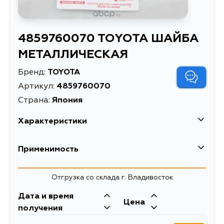
4859760070 TOYOTA ШАЙБА
МЕТАЛЛИЧЕСКАЯ
Бренд:
TOYOTA
Артикул:
4859760070
Страна:
Япония
Характеристики
EAN-13
7777006105659
Применимость
Масса, кг
0.028
Lexus
Отгрузка со склада г. Владивосток
ШАЙБА
Описание
МЕТАЛЛИЧЕСКАЯ
Кузов
Двигатель
Дата и время
Toyota
Цена
UZJ120
2UZFE
получения
Расширенное описание
Шайба
Кузов
Двигатель