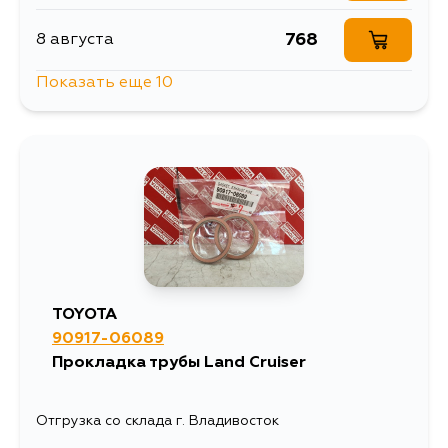
GSL35, MCL10, MCL20, MCL23,
MCL25, SXM10, SXM10L, NGX50,
VCK11, VCK21
768
8 августа
Показать еще 10
768
8 августа
963
8 августа
812
9 августа
812
11 августа
TOYOTA
90917-06089
1418
11 августа
Прокладка трубы Land Cruiser
846
13 августа
Отгрузка со склада г. Владивосток