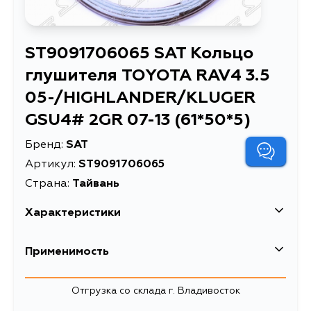
ST9091706065 SAT Кольцо
глушителя TOYOTA RAV4 3.5
05-/HIGHLANDER/KLUGER
GSU4# 2GR 07-13 (61*50*5)
Бренд:
SAT
Артикул:
ST9091706065
Страна:
Тайвань
Характеристики
Кольцо глушителя
Применимость
TOYOTA RAV4 3.5
Описание
05-/HIGHLANDER/KLUGER
Lexus
GSU4# 2GR 07-13
Отгрузка со склада г. Владивосток
(61*50*5)