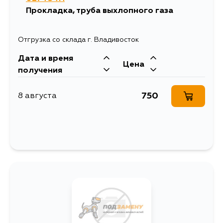
1352
13 августа
Прокладка, труба выхлопного газа
1160
15 августа
Отгрузка со склада г. Владивосток
Дата и время
1163
15 августа
Цена
получения
1163
30 августа
750
8 августа
1160
5 сентября