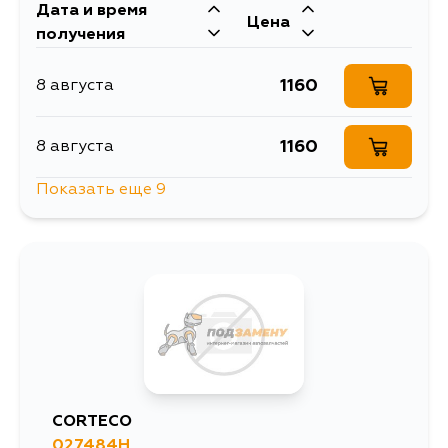
Дата и время
592
13 августа
Цена
получения
812
15 августа
1160
8 августа
812
28 августа
1160
8 августа
Показать еще 9
812
30 августа
855
8 августа
1163
9 августа
1057
10 августа
1163
11 августа
CORTECO
027484H