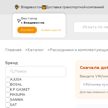
г.
Владивосток
Доставка транспортной компанией
Ваш город
г.
Владивосток
Все верно
Выбрать другой
Главная
Каталог
Расходники и комплектующи
Бренд
Сначала до
Введите VIN/ном
AJUSA
BOSAL
K.P GASKET
Для максимально т
MASUMA
SANWA
SAT