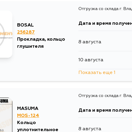
Отгрузка со склада г. Вл
13 августа
Дата и время получе
BOSAL
13 августа
256287
Прокладка, кольцо
8 августа
5 сентября
глушителя
10 августа
Показать еще 1
11 августа
Отгрузка со склада г. Вл
MASUMA
Дата и время получе
MOS-124
Кольцо
8 августа
уплотнительное