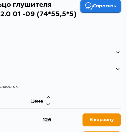
ьцо глушителя
Спросить
0 01 -09 (74*55,5*5)
теля TOYOTA AVENSIS VERSO 2.0 01 -09 (74*55,5*5)
теля TOYOTA AVENSIS VERSO 2.0 01 -09 (74*55,5*5)
адивосток
ые кольца и прокладки выхлопа
Двигатель
Цена
1MZFE
Двигатель
126
В корзину
, CLM20, JCG15, JCG10,
2AZFE, 1MZFE, 1CDFTV, 1AZFE, 2JZFSE,
, ACV36, MCV10, MCV20,
5SFNE, 5SFE, 3MZFE, 2MZFE, 3SGE,
, ST202C, JZX81, MX83,
1JZGE, 7MGE, 1GFE, 2JZGE, 1UZFE,