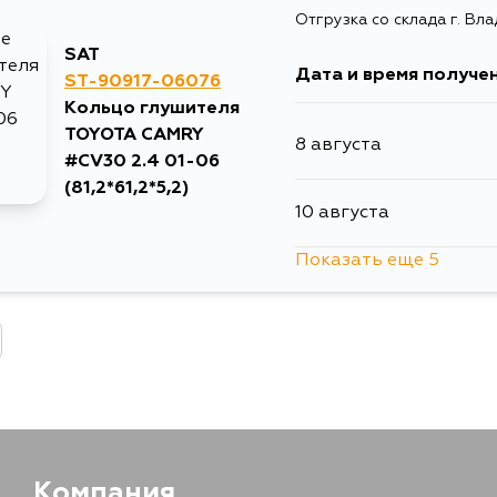
Отгрузка со склада г. Вл
15 августа
SAT
Дата и время получе
ST-90917-06076
17 августа
Кольцо глушителя
TOYOTA CAMRY
8 августа
17 августа
#CV30 2.4 01-06
(81,2*61,2*5,2)
10 августа
19 августа
Показать еще 5
13 августа
15 августа
17 августа
17 августа
Компания