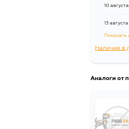
10 августа
13 августа
Показать 
15 августа
Наличие в 
17 августа
г. Владиво
17 августа
Аналоги от 
19 августа