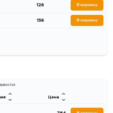
9, GS171, JKS175, JZS171,
1GGZE, 1GGE, 1JZGTE, 2AZFXE,
126
В корзину
143, JZS145, MS135, MS137,
3RZFE, 2KDFTV, 5LE, 2TRFE, 1KDFTV,
ACR40, AHR10, ACR30W,
1TRFE, 3FE, 3F, 3B, 2H, 2F, 13BT, 12HT,
CH23, KDH200, KDH201,
3L, H, 1AZFSE, 3ZRFE, 3ZRFAE,
DH212, KDH213, KDH220,
2JZGTE, 1BZFPE, 15BF, 3TRFE, 3RZF,
156
В корзину
0, LH202, LH212, LH222,
1W, 2GRFKS, 2GRFE, 1ARFE
H224, TRH226, TRH228,
1V, KDH202L, KDH205V,
20K, KDH221K, KDH222B,
126
В корзину
27B, TRH200K, TRH200V,
26K, TRH228B, TRH229W,
62, FJ62G, FJ62V, FJ70,
, HJ75, BJ71, BJ74, BJ71V,
126
В корзину
0, FJ43, FJ45, FJ61, HJ47,
Выбрать
AZR65, ZRR75, AZR60G,
ACA23, ACA26, ACA28,
126
XA10, SXA11, SXA10C,
В корзину
CH41W, RCH47, RCH47W,
 BZB60, BZB70, RZB40,
, TRB70, BU400, BU410,
126
В корзину
, WU50, ASL30, GSL20,
адивосток
, MCL20, MCL23, MCL25,
ния
Цена