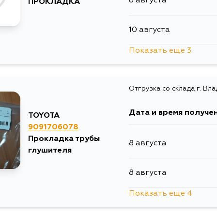
8 августа
ПРОКЛАДКА
10 августа
Показать еще 3
11 августа
Отгрузка со склада г. Вл
13 августа
Дата и время получе
TOYOTA
5 сентября
9091706078
Прокладка трубы
8 августа
глушителя
8 августа
Показать еще 4
10 августа