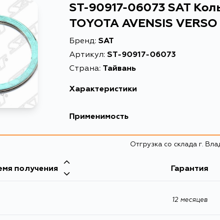
ST-90917-06073 SAT Кол
TOYOTA AVENSIS VERSO 2.
Бренд:
SAT
Артикул:
ST-90917-06073
Страна:
Тайвань
Характеристики
Описание
Кольцо глуши
Применимость
Расширенное описание
Кольцо глуши
Lexus
Отгрузка со склада г. Вл
Товарная группа
уплотнительн
Кузов
емя получения
Toyota
Гарантия
MCV10, MCV20
Кузов
ANH15, ANH15W, MCX10, MCX20, ACM20, ACM21
12 месяцев
JCG11, ACV30, ACV30L, MCV30L, MCV30, MCV31
MCV36, SXV20, MCV21, MCV21W, SXV20W, ST202