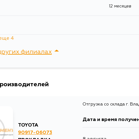
JZS173W, GS171W, JZS171W, JZS175W, JZS173, JZS17
12 месяцев
JZS175, JZS133, GS131, JZS131, JZS135, JZS141, JZS
UZS131, GS131H, MS137X, ST206, ACR30, 
ACR40W, AHR10W, RCH11, RCH11W, RCH13, R
KDH202, KDH203, KDH205, KDH206, KDH211, K
KDH221, KDH222, KDH223, KDH225, KDH227, LH20
RCH19, RCH29, TRH200, TRH221, TRH223, TR
TRH229, KDH200K, KDH200V, KDH201K, KDH20
еще 4
KDH206K, KDH206V, KDH211K, KDH212L, KDH2
12 месяцев
KDH222L, KDH223B, KDH223L, KDH225K, KDH2
других филиалах
TRH221K, TRH223B, TRH223L, TRH224W, TRH2
ACM26, ACM21W, ACM26W, LJ90, LJ95, FJ60, FJ
FJ73, FJ75, BJ60, BJ70, BJ73, BJ75, BJ70V, BJ73V
12 месяцев
BJ74V, BJ61, BJ61V, HJ60, HJ60V, HJ61, HJ61V, FJ4
сток, Крыгина , д. 15
FJ61V, FJ55, FJ56, HJ45, MCV20W, AZR60, 
AZR65G, ZRR75G, ZRR75W, ACA20, ACA21, 
ACA20W, ACA21W, ACA22, CLA20, CLA21, S
12 месяцев
производителей
SXA10G, SXA10W, SXA11G, SXA11W, RCH41, R
JZA80, BB54, RZB54, BB53, BZB40, BZB50,
RZB50, RZB53, TRB40, TRB50, TRB53, TRB60
12 месяцев
BU40, BU41, BU50, BU51, HU40, HU50, WU40
Отгрузка со склада г. Вл
GSL23, GSL25, GSL30, GSL33, GSL35, MCL10
ACM20R, JCG17, ACV20
Дата и время получе
TOYOTA
90917-06073