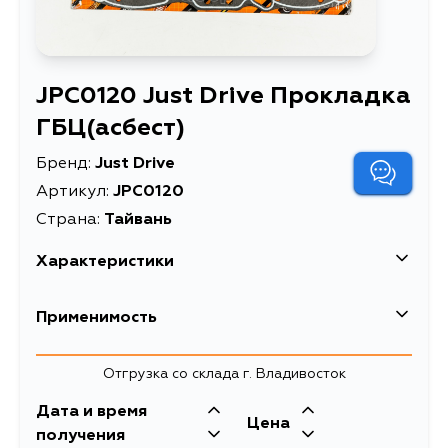
JPC0120 Just Drive Прокладка
ГБЦ(асбест)
Бренд:
Just Drive
Артикул:
JPC0120
Страна:
Тайвань
Характеристики
Описание
Прокладка ГБЦ(асбест)
Применимость
Товарная группа
прокладки ДВС
Mitsubishi
Отгрузка со склада г. Владивосток
Кузов
Двигатель
Дата и время
Цена
V25W, V45W, V25C, S26A, S27A
получения