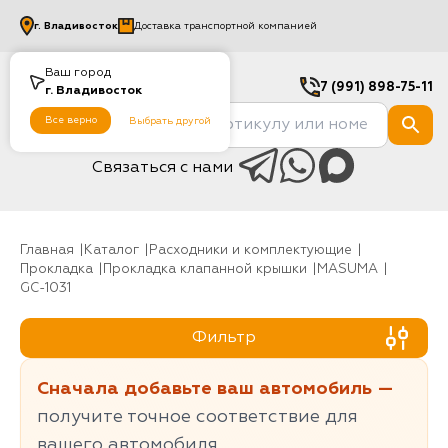
г.
Владивосток
Доставка транспортной компанией
Ваш город
7 (991) 898-75-11
г.
Владивосток
Все верно
Выбрать другой
Связаться с нами
Главная
Каталог
Расходники и комплектующие
Прокладка
Прокладка клапанной крышки
MASUMA
GC-1031
Фильтр
Сначала добавьте ваш автомобиль —
получите точное соответствие для
вашего автомобиля