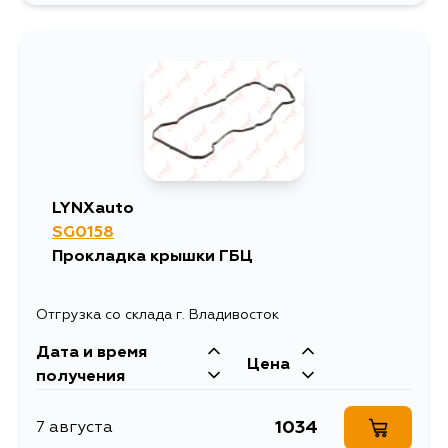
415
14 августа
415
16 августа
415
17 августа
LYNXauto
SG0158
415
18 августа
Прокладка крышки ГБЦ
Отгрузка со склада г. Владивосток
Дата и время
Цена
получения
1034
7 августа