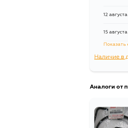
12 августа
15 августа
Показать 
17 августа
Наличие в 
17 августа
г. Владиво
19 августа
Аналоги от 
21 августа