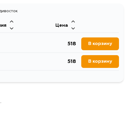
адивосток
ния
Цена
518
В корзину
518
В корзину
623
В корзину
518
В корзину
.