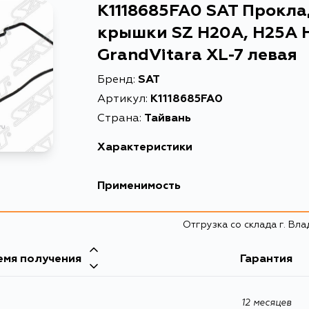
K1118685FA0 SAT Прокл
крышки SZ H20A, H25A H
GrandVitara XL-7 левая
Бренд:
SAT
Артикул:
K1118685FA0
Страна:
Тайвань
Характеристики
Прокладка кла
Применимость
Описание
XL-7 левая
Прокладка кла
Suzuki
Отгрузка со склада г. Вл
Расширенное описание
XL-7 левая
Кузов
емя получения
Товарная группа
прокладки ДВ
Гарантия
SQ625W, JA627W, SV620, TX92V, TY92V, TA11W
TD31W, TD51W, TD61W, TA02W, TA52W, TD02W
TL52W, TX92W
12 месяцев