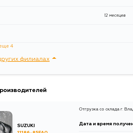
12 месяцев
еще 4
12 месяцев
других филиалах
12 месяцев
сток, Крыгина , д. 15
12 месяцев
производителей
12 месяцев
Отгрузка со склада г. Вл
Дата и время получе
SUZUKI
11186-85FA0