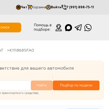
Чат
Корзина
Войти
7 (991) 898-75-11
Мой кабинет
Помощь в
оиск
подборе:
Выйти
AT
K1118685FA0
ветствие для вашего автомобиля
Найти
Подбор по модели
транспортного средства).