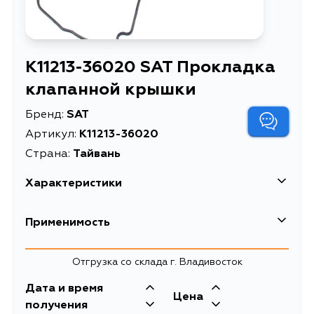
K11213-36020 SAT Прокладка
клапанной крышки
Бренд:
SAT
Артикул:
K11213-36020
Страна:
Тайвань
Характеристики
Прокладка клапанной
Применимость
Описание
крышки
Прокладка клапанной
Lexus
Отгрузка со склада г. Владивосток
крышки TOYOTA
Расширенное описание
Кузов
CAMRY/RX270 11- 1-
Двигатель
Дата и время
Toyota
Цена
2AR
ASV60, AVV60, AGL10, AGL10W,
2ARFXE, 2ARFE,
получения