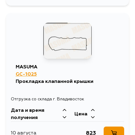
1638
10 августа
1545
11 августа
3133
12 августа
2601
14 августа
MASUMA
GC-1025
1671
14 августа
Прокладка клапанной крышки
1858
15 августа
Отгрузка со склада г. Владивосток
Дата и время
1545
20 августа
Цена
получения
1843
12 сентября
823
10 августа