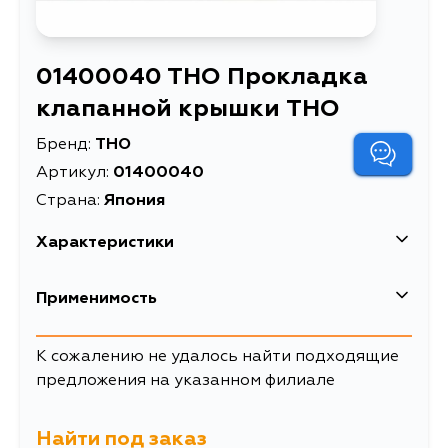
01400040 THO Прокладка
клапанной крышки THO
Бренд:
THO
Артикул:
01400040
Страна:
Япония
Характеристики
Прокладка клапанной крышки
Применимость
Описание
THO
Товарная группа
прокладки ДВС
Toyota
К сожалению не удалось найти подходящие
предложения на указанном филиале
Кузов
Двигатель
AA63, AT160, GA61, MA61, ST162,
RA63, SA60, TA60, SA63, 160,
Найти под заказ
ST150, 162, CT150, ST170, ET176,