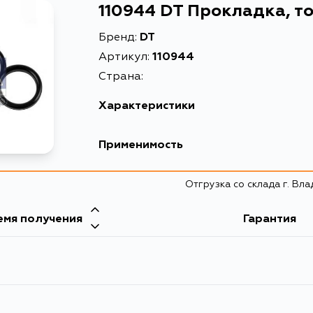
110944 DT Прокладка, т
Бренд:
DT
Артикул:
110944
Страна:
Характеристики
EAN-13
405779509
Применимость
Масса, кг
0.001
Отгрузка со склада г. Вл
Описание
Прокладка, 
емя получения
Гарантия