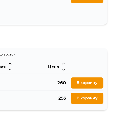
адивосток
ния
Цена
260
В корзину
253
В корзину