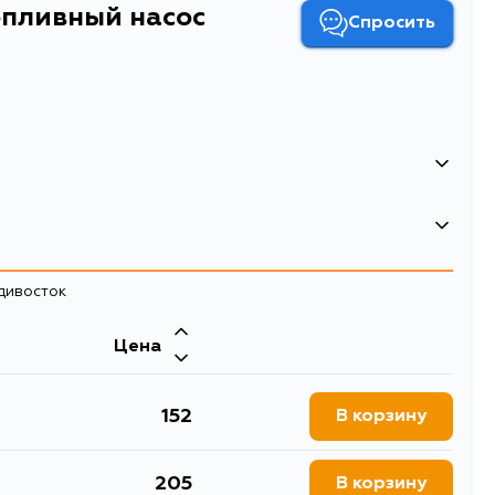
опливный насос
Спросить
5236
адивосток
топливный насос
Цена
152
В корзину
205
В корзину