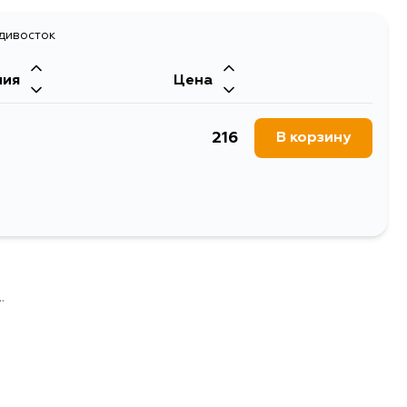
адивосток
ния
Цена
216
В корзину
.