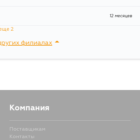
12 месяцев
еще 2
других филиалах
сток, Крыгина , д. 15
Компания
Поставщикам
Контакты