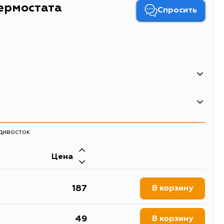
ермостата
Спросить
дка термостата
адивосток
Двигатель
Цена
3, N13, B13, B12, HNB12,
E15S, E15E, E13S, CA20S, CA20E,
VB11, VHB11
CA18S, CA16D, E10S, CD17, GA16S,
GA16I, GA14S, E16S, E16I, E15T, CA18D,
E15ET, A14S, A12S, A10S
187
В корзину
49
В корзину