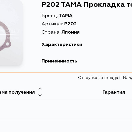
P202 TAMA Прокладка т
Бренд:
TAMA
Артикул:
P202
Страна:
Япония
Характеристики
Описание
Прокла
Применимость
Nissan
Отгрузка со склада г. Вл
Кузов
емя получения
Гарантия
B11, HB12, WB11, BM10, M10, VBM10, HN13, HNN1
WHB12, WHNB12, G20, BHN13, BHNN13, N10, N12, 