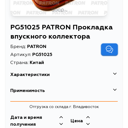
PG51025 PATRON Прокладка
впускного коллектора
Бренд:
PATRON
Артикул:
PG51025
Страна:
Китай
Характеристики
EAN-13
4814255240298
Применимость
Высота упаковки, мм
9
Land Rover
Отгрузка со склада г. Владивосток
Длина упаковки, мм
175
Дата и время
Масса, кг
0.009
Ford
Цена
получения