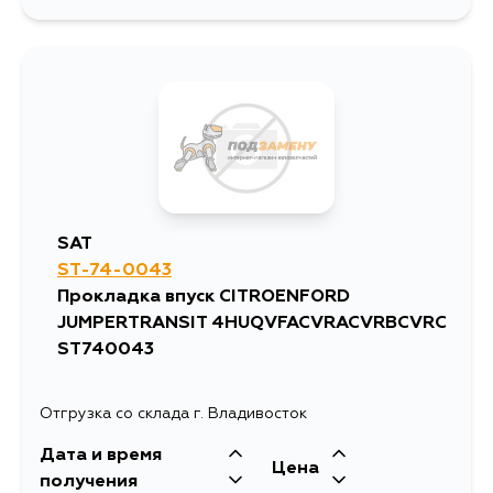
304
13 августа
253
15 августа
SAT
ST-74-0043
Прокладка впуск CITROENFORD
JUMPERTRANSIT 4HUQVFACVRACVRBCVRC
ST740043
Отгрузка со склада г. Владивосток
Дата и время
Цена
получения