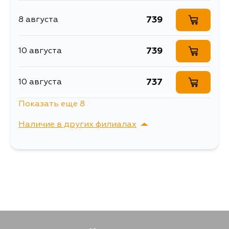
EE104, EE102V, EE103V, EE104G,
5EFHE, 4EF, 4EFTE
EL41, EL43, EL45, EL51, EL53, EL55,
EL44, EP82, EP85, EXY10
739
8 августа
739
10 августа
737
10 августа
Показать еще 8
573
10 августа
Наличие в других филиалах
748
10 августа
г. Владивосток,
Выбрать
Крыгина , д. 15
1307
11 августа
848
13 августа