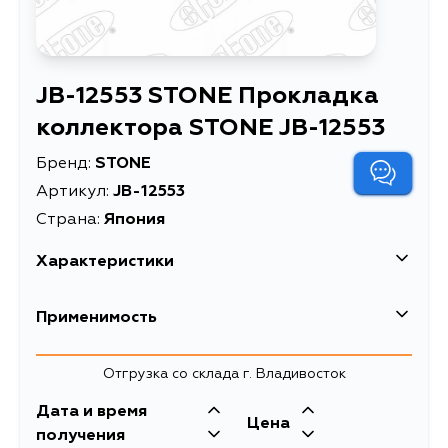
JB-12553 STONE Прокладка
коллектора STONE JB-12553
Бренд:
STONE
Артикул:
JB-12553
Страна:
Япония
Характеристики
Применимость
Toyota
Отгрузка со склада г. Владивосток
Кузов
Двигатель
Дата и время
Цена
ET196, ET196V, EE101, EE102, EE103,
5EFE, 4EFE,
получения