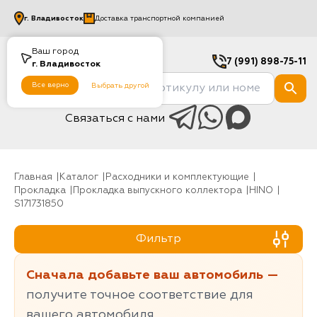
г.
Владивосток
Доставка транспортной компанией
Ваш город
7 (991) 898-75-11
г.
Владивосток
Все верно
Выбрать другой
Связаться с нами
Главная
Каталог
Расходники и комплектующие
Прокладка
Прокладка выпускного коллектора
HINO
S171731850
Фильтр
Сначала добавьте ваш автомобиль —
получите точное соответствие для
вашего автомобиля