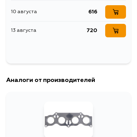
MCV31, ACV40, GSV40, ACV36,
MCV36, ZRE142, AZE141, ACV40L,
AHV40L, ACV36L, ACV36R,
616
10 августа
AZE141L, AZE144L, AZE146L
720
13 августа
Аналоги от производителей