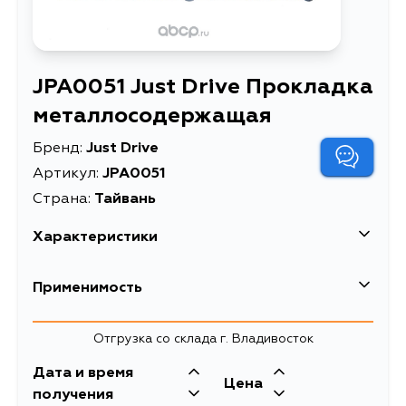
JPA0051 Just Drive Прокладка
металлосодержащая
Бренд:
Just Drive
Артикул:
JPA0051
Страна:
Тайвань
Характеристики
Описание
Прокладка металлосодержащая
Применимость
Toyota
Отгрузка со склада г. Владивосток
Кузов
Двигатель
Дата и время
Цена
ACV30, ACV30L, AHV40, ASV40,
получения