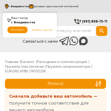
г.
Владивосток
Доставка транспортной компанией
Ваш город
7 (991) 898-75-11
г.
Владивосток
Все верно
Выбрать другой
Связаться с нами
Главная
Каталог
Расходники и комплектующие
Пружина пластинчатая
Пружина синхронизатора
EURORICAMBI
74530218
Фильтр
Сначала добавьте ваш автомобиль —
получите точное соответствие для
вашего автомобиля