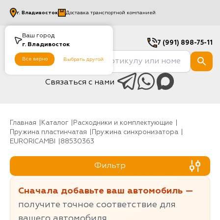
г.
Владивосток
Доставка транспортной компанией
Ваш город
7 (991) 898-75-11
г.
Владивосток
Все верно
Выбрать другой
Связаться с нами
Главная
Каталог
Расходники и комплектующие
Пружина пластинчатая
Пружина синхронизатора
EURORICAMBI
88530363
Фильтр
Сначала добавьте ваш автомобиль —
получите точное соответствие для
вашего автомобиля