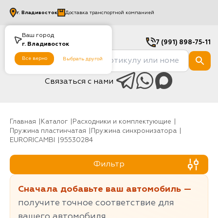
г.
Владивосток
Доставка транспортной компанией
Ваш город
7 (991) 898-75-11
г.
Владивосток
Все верно
Выбрать другой
Связаться с нами
Главная
Каталог
Расходники и комплектующие
Пружина пластинчатая
Пружина синхронизатора
EURORICAMBI
95530284
Фильтр
Сначала добавьте ваш автомобиль —
получите точное соответствие для
вашего автомобиля