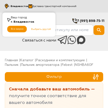
г.
Владивосток
Доставка транспортной компанией
Ваш город
7 (991) 898-75-11
г.
Владивосток
Все верно
Выбрать другой
Связаться с нами
Главная
Каталог
Расходники и комплектующие
Пыльник
Пыльник амортизатора
Febest
NSHBA60F
Фильтр
Сначала добавьте ваш автомобиль —
получите точное соответствие для
вашего автомобиля