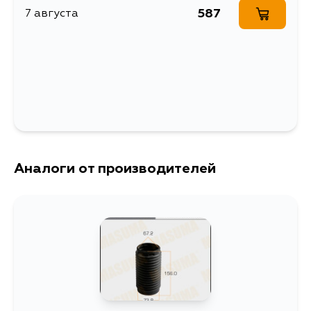
амортизатора
587
7 августа
JA60
VK56DE
Ширина упаковки, мм
85
Аналоги от производителей