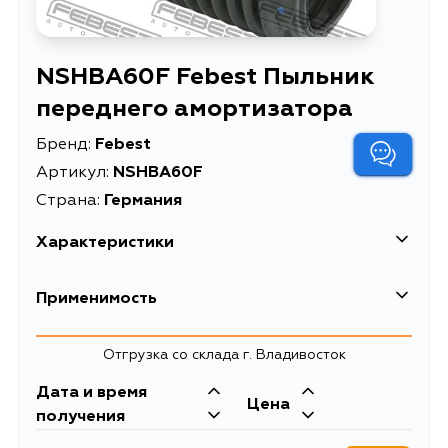
NSHBA60F Febest Пыльник
переднего амортизатора
Бренд:
Febest
Артикул:
NSHBA60F
Страна:
Германия
Характеристики
EAN-13
4056111062334
Применимость
Высота упаковки, мм
85
Nissan
Отгрузка со склада г. Владивосток
Длина упаковки, мм
149
Кузов
Двигатель
Дата и время
Масса, кг
0.165
Infiniti
Цена
TA60, A60
VK56DE
получения
Пыльник переднего
Кузов
Двигатель
Описание